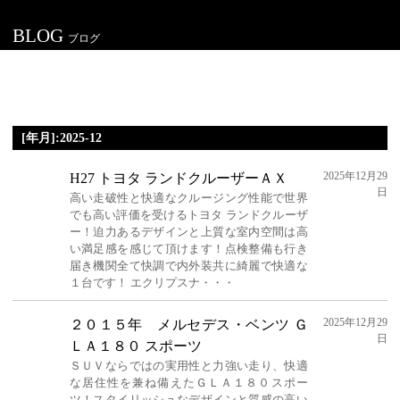
BLOG
ブログ
[年月]:2025-12
2025年12月29
H27 トヨタ ランドクルーザーＡＸ
日
高い走破性と快適なクルージング性能で世界
でも高い評価を受けるトヨタ ランドクルーザ
ー！迫力あるデザインと上質な室内空間は高
い満足感を感じて頂けます！点検整備も行き
届き機関全て快調で内外装共に綺麗で快適な
１台です！ エクリプスナ・・・
2025年12月29
２０１５年 メルセデス・ベンツ Ｇ
日
ＬＡ１８０ スポーツ
ＳＵＶならではの実用性と力強い走り、快適
な居住性を兼ね備えたＧＬＡ１８０スポー
ツ！スタイリッシュなデザインと質感の高い