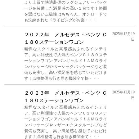
より上質で快適装備のラグジュアリーパッケ
ージを装備した満足感の高い１台です！路面
を選ばない走破性はもちろん、オンロードで
も洗練されたドライビングがお楽・・・
2025年12月19
２０２２年 メルセデス・ベンツ Ｃ
日
１８０ステーションワゴン
精悍なスタイルと高級感あふれるインテリ
ア、高い利便性で人気のベンツＣ１８０ステ
ーションワゴン アバンギャルド！ＡＭＧライ
ンパッケージやベーシックパッケージなど装
備も充実し、高い満足感を感じていただけま
す！点検整備も行き届き機関全て快・・・
2025年12月19
２０２３年 メルセデス・ベンツ Ｃ
日
１８０ステーションワゴン
精悍なスタイルと高級感あふれるインテリ
ア、高い利便性で人気のベンツＣ１８０ステ
ーションワゴン アバンギャルド！ＡＭＧライ
ンパッケージやレザーエクスクルーシブなど
装備も充実し、高い満足感を感じていただけ
ます！点検整備も行き届き機関全て・・・