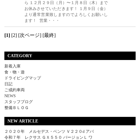
ら １２月２９日（月）〜１月８日（木）まで
お休みさせていただきます！ １月９日（金）
より通常営業致しますのでよろしくお願いし
ます！ 営業・・・
[1]
[2]
[次ページ]
[最終]
CATEGORY
新着入庫
食・物・遊
ドライビングマップ
日記
ご成約車両
NEWS
スタッフブログ
整備ＢＬＯＧ
NEW ARTICLE
２０２０年 メルセデス・ベンツ Ｖ２２０d アバ
令和７年 レクサス ＧＸ５５０ バージョンＬ ワ