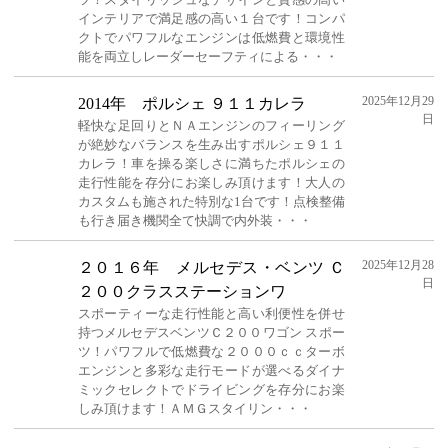
インテリアで満足感の高い１台です！コンパ
クトでパワフルなエンジンは低燃費と環境性
能を両立しレーダーセーフティによる・・・
2025年12月29
2014年 ポルシェ ９１１カレラ
日
軽快な足回りとＮＡエンジンのフィーリング
が絶妙なバランスを生み出すポルシェ９１１
カレラ！車を操る楽しさに満ちたポルシェの
走行性能を存分にお楽しみ頂けます！大人の
カスタムも施された特別な1台です！点検整備
も行き届き機関全て快調で内外装・・・
2025年12月28
２０１６年 メルセデス・ベンツ Ｃ
日
２００クラスステーションワ
スポーティーな走行性能と高い利便性を併せ
持つメルセデスベンツＣ２００ワゴン スポー
ツ！パワフルで低燃費な２０００ｃｃターボ
エンジンと多彩な走行モードが選べるダイナ
ミックセレクトでドライビングを存分にお楽
しみ頂けます！ＡＭＧスタイリン・・・