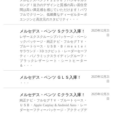
メルセデスベンツＶ２２０ｄ アバンギャルド
ロング！迫力のデザインと質感の高い居住空
間は高い満足感を感じていただけます！パワ
フルでクリーン、低燃費なディーゼルターボ
エンジンと高次元のスタビリティ・・・
2025年12月21
メルセデス・ベンツ Ｓクラス入庫！
日
レザーエクスクルーシブパッケージ・ベーシ
ックパッケージ・純正ナビ・フルセグＴＶ・
ブルートゥース・ＵＳＢ・Ｂｒｍｅｓｔｅｒ
サラウンド・3Ｄコクピット・レーダーセーフ
ティ・パノラミックスライディングルーフ・
ブラックレザーシート・シートヒーター
＆・・・
2025年12月21
メルセデス・ベンツ ＧＬＳ入庫！
日
・・・
2025年12月21
メルセデス・ベンツ Ｃクラス入庫！
日
純正ナビ・フルセグＴＶ・ブルートゥース・
ＵＳＢ・Apple Carplay＆Android Auto・レー
ダーセーフティーパッケージ・アクティブデ