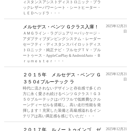
ィスタンスアシストディストロニック・ブラ
ックレザーパワーシート・シートヒーター・
ＬＥＤヘッドラ・・・
2025年12月21
メルセデス・ベンツ Ｇクラス入庫！
日
ＡＭＧライン・ラグジュアリーパッケージ・
アダプティブダンピングシステム・レーダー
セーフティ・ディスタンスパイロットディス
トロニック・純正ナビ・フルセグＴＶ・ブル
ートゥース・AppleCarPlay＆AndroidAuto・Ｂ
ｒｕｍｅｓｔｅｒ・・・
2025年12月21
２０１５年 メルセデス・ベンツ Ｇ
日
３５０d ブルーテック ラ
時代に流されないデザインと存在感で多くの
方に永く愛され続けるベンツＧクラス！Ｇ３
５０ブルーテックはパワフルで低燃費なクル
ーンディーゼルを搭載し、高い走行性能を発
揮します！充実した装備と高級感溢れるイン
テリアは高い満足感を感じていただ・・・
2025年12月21
２０１７年 ルノー トゥインゴ ゼ