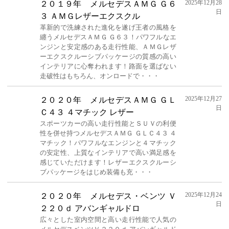
2025年12月28
２０１９年 メルセデスＡＭＧ Ｇ６
日
３ ＡＭＧレザーエクスクル
革新的で洗練された進化を遂げ王者の風格を
纏うメルセデスＡＭＧ Ｇ６３！パワフルなエ
ンジンと安定感のある走行性能、ＡＭＧレザ
ーエクスクルーシブパッケージの質感の高い
インテリアに心奪われます！路面を選ばない
走破性はもちろん、オンロードで・・・
2025年12月27
２０２０年 メルセデスＡＭＧ ＧＬ
日
Ｃ４３ ４マチック レザー
スポーツカーの高い走行性能とＳＵＶの利便
性を併せ持つメルセデスＡＭＧ ＧＬＣ４３ ４
マチック！パワフルなエンジンと４マチック
の安定性、上質なインテリアで高い満足感を
感じていただけます！レザーエクスクルーシ
ブパッケージをはじめ装備も充・・・
2025年12月24
２０２０年 メルセデス・ベンツ Ｖ
日
２２０ｄ アバンギャルドロ
広々とした室内空間と高い走行性能で人気の