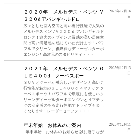
2025年12月16
２０２０年 メルセデス・ベンツ Ｖ
日
２２０d アバンギャルドロ
広々とした室内空間と高い走行性能で人気の
メルセデスベンツＶ２２０ｄ アバンギャルド
ロング！迫力のデザインと質感の高い居住空
間は高い満足感を感じていただけます！パワ
フルでクリーン、低燃費なディーゼルターボ
エンジンと高次元のスタビリティ・・・
2025年12月13
２０２１年 メルセデス・ベンツ Ｇ
日
ＬＥ４００d クーペスポー
ＳＵＶとクーペが融合したデザインと高い走
行性能が魅力のＧＬＥ４００ｄ ４マチック ク
ーペスポーツ！パワフルで環境にも優しいク
リーンディーゼルターボエンジンと４マチッ
クの安定感のある走行性能でドライブも楽し
くなります！レーダーセーフテ・・・
2025年12月11
年末年始 お休みのご案内
日
年末年始 お休みのお知らせ 誠に勝手なが