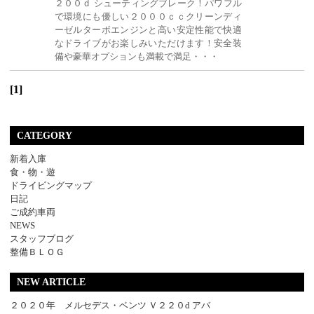
２００ｄ シューティングブレーク！パワフル
で環境にも優しい２０００ｃｃクリーンディ
ーゼルターボエンジンと高い安定性能で快適
なドライブがお楽しみいただけます！安全装
備や豪華オプションも満載で満足・・・
[1]
CATEGORY
新着入庫
食・物・遊
ドライビングマップ
日記
ご成約車両
NEWS
スタッフブログ
整備ＢＬＯＧ
NEW ARTICLE
２０２０年 メルセデス・ベンツ Ｖ２２０d アバ