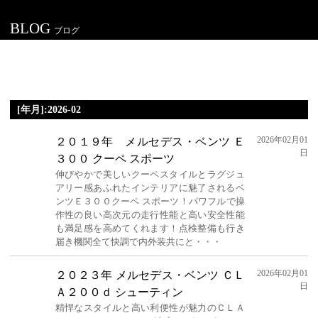
BLOG
ブログ
[年月]:2026-02
2026年02月01
２０１９年 メルセデス・ベンツ Ｅ
日
３００ クーペ スポーツ
伸びやかで美しいクーペスタイルとラグジュ
アリー感あふれたインテリアに魅了されるベ
ンツＥ３００クーペ スポーツ！パワフルで操
作性の良い高次元の走行性能と高い安全性能
も満足感を高めてくれます！点検整備も行き
届き機関全て快調で内外装共にと・・・
2026年02月01
２０２３年 メルセデス・ベンツ ＣＬ
日
Ａ２００ｄ シューティン
精悍なスタイルと高い利便性が魅力のＣＬＡ