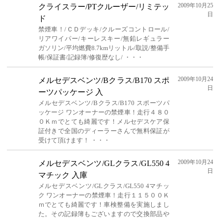
2009年10月25
クライスラー/PTクルーザー/リミテッ
日
ド
禁煙車！/ＣＤデッキ/クルーズコントロール/
リアワイパー/キーレスキー/無鉛レギュラー
ガソリン/平均燃費8.7kmリットル/取説/整備手
帳/保証書/記録簿/修復歴なし/ ・・・
2009年10月24
メルセデスベンツ/Bクラス/B170 スポ
日
ーツパッケージ 入
メルセデスベンツ/Bクラス/B170 スポーツパ
ッケージ ワンオーナーの禁煙車！走行４８０
０Ｋｍでとても綺麗です！メルセデスケア保
証付きで全国のディーラーさんで無料保証が
受けて頂けます！ ・・・
2009年10月24
メルセデスベンツ/GLクラス/GL550 4
日
マチック 入庫
メルセデスベンツ/GLクラス/GL550 4マチッ
ク ワンオーナーの禁煙車！走行１１５００Ｋ
ｍでとても綺麗です！車検整備を実施しまし
た。その記録簿もございますので交換部品や