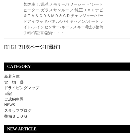
禁煙車！/黒革メモリーパワーシート/シート
ヒーター/ガラスサンルーフ/純正ＤＶＤナビ
＆ＴＶ＆ＣＤ＆ＭＤ＆ＣＤチェンジャー/バー
ドアイウッドパネル/バイキセノン/オートラ
イト/レインセンサー/キーレスキー/取説/整備
手帳/保証書/記録・・・
[1]
[2]
[3]
[次ページ]
[最終]
CATEGORY
新着入庫
食・物・遊
ドライビングマップ
日記
ご成約車両
NEWS
スタッフブログ
整備ＢＬＯＧ
NEW ARTICLE