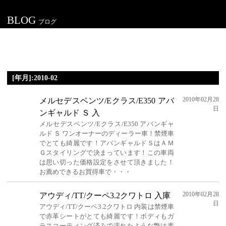
BLOG
ブログ
[年月]:2010-02
2010年02月28
メルセデスベンツ/Eクラス/E350 アバ
日
ンギャルド Ｓ 入
メルセデスベンツ/Eクラス/E350 アバンギャ
ルド Ｓ ワンオーナーのディーラー車！禁煙車
でとても綺麗です！アバンギャルドＳはＡＭ
Ｇスタイリングで決まっています！この車両
は思い切った価格設定をさせて頂きました！
お薦めできるお買得車で・・・
2010年02月28
アウディ/TT/クーペ3.2クワトロ 入庫
日
アウディ/TT/クーペ3.2クワトロ 内装は禁煙車
で赤革シートがとても綺麗です！ボディもガ
ラスコーティング済みで濡れたような艶は素