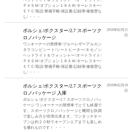
ＰＡＳＭ/オプション１８ＡＷ/キーレスキー/
ＥＴＣ/取説/整備手帳/保証書/記録簿/修復歴な
し/ ・・・
2010年02月21
ポルシェ/ボクスター/2.7 スポーツク
日
ロノパッケージ
ワンオーナーの禁煙車/ブルーレザーアルカン
タラコンビシート/シートヒーター/キセノン
ヘッドライト＆ウォッシャー/オートライト/
ＰＡＳＭ/オプション１８ＡＷ/キーレスキー/
ＥＴＣ/取説/整備手帳/保証書/記録簿/修復歴な
し/ ・・・
2010年02月19
ポルシェ/ボクスター/2.7 スポーツク
日
ロノパッケージ 入庫
ポルシェ/ボクスター/2.7 スポーツクロノパッ
ケージ ワンオーナーの禁煙車でとても綺麗で
す。スポーツクロノパッケージと機関も快調
で楽しみ方が倍増出来ます。ワンタッチオー
プンは約２０秒でオープンエアまでも楽しめ
る優れものです！ ・・・