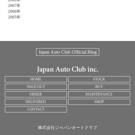
2007年
2006年
2005年
Japan Auto Club Official Blog
HOME
STOCK
SOLD OUT
BUY
ORDER
MAINTENANCE
DELIVERED
SHOP
CONTACT
株式会社ジャパンオートクラブ