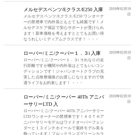
2010年02月19
メルセデスベンツ/Eクラス/E250 入庫
日
メルセデスベンツ/Eクラス/E250 ワンオーナ
ーの禁煙車で内外装ともとても綺麗です！メ
ルセデスケア保証で安心サポートが受けられ
ます！新車価格を考えますととてもお買い得
なうれしいミディアムクラスです！ ・・・
2010年02月19
ローバー/ミニ/クーパー１．３i 入庫
日
ローバー/ミニ/クーパー１．３i それなりの走
行距離ですが機関や内外装はとてもいいコン
ディションです！ジャパンオートクラブの充
実した点検整備後のお渡しになりますので快
適ライフをお約束します！ ・・・
2010年02月19
ローバー/ミニ/クーパー 40Th アニバ
日
ーサリーLTD 入
ローバー/ミニ/クーパー 40Th アニバーサリー
LTD ワンオーナーの禁煙車です！４０ＴＨア
ニバーサリーモデルはワイドオーバーフェン
ダーと１３インチホイールで最終モデル美を
飾っています！ブルックランズグリーンカラ