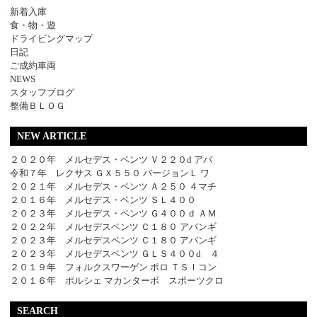
新着入庫
食・物・遊
ドライビングマップ
日記
ご成約車両
NEWS
スタッフブログ
整備ＢＬＯＧ
NEW ARTICLE
２０２０年 メルセデス・ベンツ Ｖ２２０d アバ
令和７年 レクサス ＧＸ５５０ バージョンＬ ワ
２０２１年 メルセデス・ベンツ Ａ２５０ ４マチ
２０１６年 メルセデス・ベンツ ＳＬ４００
２０２３年 メルセデス・ベンツ Ｇ４００ｄ ＡＭ
２０２２年 メルセデスベンツ Ｃ１８０ アバンギ
２０２３年 メルセデスベンツ Ｃ１８０ アバンギ
２０２３年 メルセデスベンツ ＧＬＳ４００d ４
２０１９年 フォルクスワーゲン ポロ ＴＳＩコン
２０１６年 ポルシェ マカンターボ スポーツクロ
SEARCH