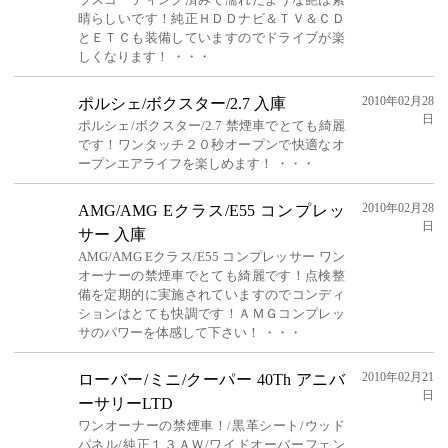
晴らしいです！純正ＨＤＤナビ＆ＴＶ＆ＣＤ
とＥＴＣも装備していますのでドライブが楽
しくなります！ ・・・
2010年02月28
ポルシェ/ボクスター/2.7 入庫
日
ポルシェ/ボクスター/2.7 禁煙車でとても綺麗
です！ワンタッチ２０秒オープンで快適なオ
ープンエアライフを楽しめます！ ・・・
2010年02月28
AMG/AMG Eクラス/E55 コンプレッ
日
サー 入庫
AMG/AMG Eクラス/E55 コンプレッサー ワン
オーナーの禁煙車でとても綺麗です！点検整
備を定期的に実施されていますのでコンディ
ションはとても快調です！ＡＭＧコンプレッ
サのパワーを体感して下さい！ ・・・
2010年02月21
ローバー/ミニ/クーパー 40Th アニバ
日
ーサリーLTD
ワンオーナーの禁煙車！/黒革シート/ウッド
パネル/純正１３ＡＷ/ワイドオーバーフェン