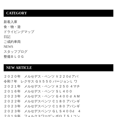
CATEGORY
新着入庫
食・物・遊
ドライビングマップ
日記
ご成約車両
NEWS
スタッフブログ
整備ＢＬＯＧ
NEW ARTICLE
２０２０年 メルセデス・ベンツ Ｖ２２０d アバ
令和７年 レクサス ＧＸ５５０ バージョンＬ ワ
２０２１年 メルセデス・ベンツ Ａ２５０ ４マチ
２０１６年 メルセデス・ベンツ ＳＬ４００
２０２３年 メルセデス・ベンツ Ｇ４００ｄ ＡＭ
２０２２年 メルセデスベンツ Ｃ１８０ アバンギ
２０２３年 メルセデスベンツ Ｃ１８０ アバンギ
２０２３年 メルセデスベンツ ＧＬＳ４００d ４
２０１９年 フォルクスワーゲン ポロ ＴＳＩコン