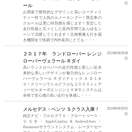
日
ール
お洒落で個性的なデザインと高いユーティリ
ティー性で人気のルノーカングー！限定車の
クルールは更に特別感を感じます！安定した
走行性能と広々とした室内空間であらゆるシ
ーンで活躍してくれます！点検整備も行き届
き機関全て快調で内外装共にとても・・・
2024年08月08
２０１７年 ランドローバー レンジ
日
ローバーヴェラール Ｒダイ
高いランドローバーの走行性能と新しい近未
来的な美しいデザインが魅力的なレンジロー
バーヴェラール Ｒダイナミック Ｓ Ｄ１８
０！クリーンでトルクフルな２０００ｃｃデ
ィーゼルターボエンジンとＡＷＤシステムは
余裕で安心感の高い走行を体感し・・・
2024年08月05
メルセデス・ベンツ Ｓクラス入庫！
日
純正ナビ・フルセグＴＶ・ブルートゥース・
ＵＳＢ・AppleCarplay＆AndroidAuto・
Burmesterサラウンドシステム・レーダーセー