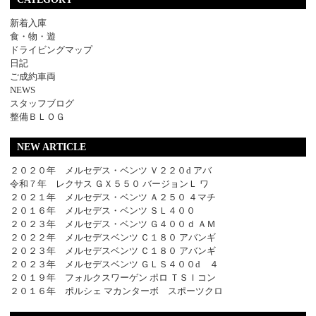
新着入庫
食・物・遊
ドライビングマップ
日記
ご成約車両
NEWS
スタッフブログ
整備ＢＬＯＧ
NEW ARTICLE
２０２０年 メルセデス・ベンツ Ｖ２２０d アバ
令和７年 レクサス ＧＸ５５０ バージョンＬ ワ
２０２１年 メルセデス・ベンツ Ａ２５０ ４マチ
２０１６年 メルセデス・ベンツ ＳＬ４００
２０２３年 メルセデス・ベンツ Ｇ４００ｄ ＡＭ
２０２２年 メルセデスベンツ Ｃ１８０ アバンギ
２０２３年 メルセデスベンツ Ｃ１８０ アバンギ
２０２３年 メルセデスベンツ ＧＬＳ４００d ４
２０１９年 フォルクスワーゲン ポロ ＴＳＩコン
２０１６年 ポルシェ マカンターボ スポーツクロ