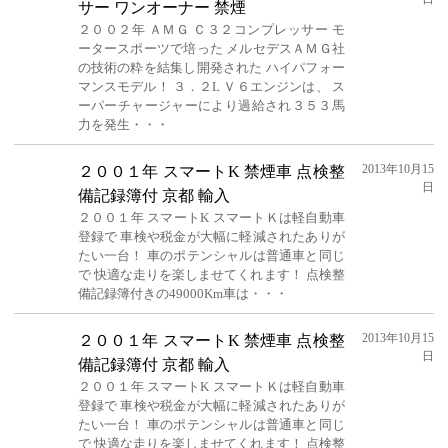
サー ワンオーナー 禁煙
２００２年 ＡＭＧ Ｃ３２コンプレッサー モ
ータースポーツで培った メルセデスＡＭＧ社
の技術の粋を結集し開発された ハイパフォー
マンスモデル！ ３．２L Ｖ６エンジンは、 ス
ーパーチャージャーにより過給され３５３馬
力を発生・・・
2013年10月15
２００１年 スマートK 禁煙車 点検整
日
備記録簿付 京都 輸入
２００１年 スマートK スマートＫは軽自動車
登録で 車検や税金が大幅に軽減されたありが
たい一台！ 車のポテンシャルは普通車と同じ
で 快適な走りを楽しませてくれます！ 点検整
備記録簿付きの49000Km車は・・・
2013年10月15
２００１年 スマートK 禁煙車 点検整
日
備記録簿付 京都 輸入
２００１年 スマートK スマートＫは軽自動車
登録で 車検や税金が大幅に軽減されたありが
たい一台！ 車のポテンシャルは普通車と同じ
で 快適な走りを楽しませてくれます！ 点検整