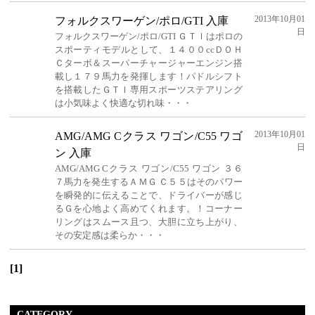
2013年10月01
フォルクスワーゲン/ポロ/GTI 入庫
日
フォルクスワーゲン/ポロ/GTI ＧＴＩはポロの
スポーティモデルとして、１４００ccＤＯＨ
Ｃターボ＆スーパーチャージャーエンジン搭
載し１７９馬力を発揮します！パドルシフト
を搭載したＧＴＩ専用スポーツステアリング
は小気味よく快適な切れ味・・・
2013年10月01
AMG/AMG Cクラス ワゴン/C55 ワゴ
日
ン 入庫
AMG/AMG Cクラス ワゴン/C55 ワゴン ３６
７馬力を発生するＡＭＧ Ｃ５５はそのパワー
を瞬発的に伝えることで、ドライバーが感じ
るＧを心地よく高めてくれます。！コーナー
リングはスムース且つ、大胆に立ち上がり、
その安定感は柔らか・・・
[1]
CATEGORY