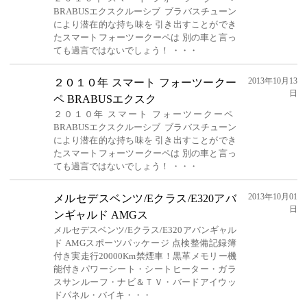
BRABUSエクスクルーシブ ブラバスチューン
により潜在的な持ち味を 引き出すことができ
たスマートフォーツークーペは 別の車と言っ
ても過言ではないでしょう！ ・・・
2013年10月13
２０１０年 スマート フォーツークー
日
ペ BRABUSエクスク
２０１０年 スマート フォーツークーペ
BRABUSエクスクルーシブ ブラバスチューン
により潜在的な持ち味を 引き出すことができ
たスマートフォーツークーペは 別の車と言っ
ても過言ではないでしょう！ ・・・
2013年10月01
メルセデスベンツ/Eクラス/E320アバ
日
ンギャルド AMGス
メルセデスベンツ/Eクラス/E320アバンギャル
ド AMGスポーツパッケージ 点検整備記録簿
付き実走行20000Km禁煙車！黒革メモリー機
能付きパワーシート・シートヒーター・ガラ
スサンルーフ・ナビ＆ＴＶ・バードアイウッ
ドパネル・バイキ・・・