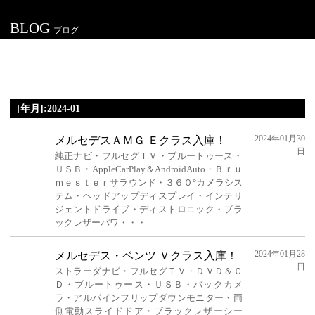
BLOG
ブログ
[年月]:2024-01
2024年01月30
メルセデスＡＭＧ Ｅクラス入庫！
日
純正ナビ・フルセグＴＶ・ブルートゥース・
ＵＳＢ・AppleCarPlay＆AndroidAuto・Ｂｒｕ
ｍｅｓｔｅｒサラウンド・３６０°カメラシス
テム・ヘッドアップディスプレイ・インテリ
ジェントドライブ・ディストロニック・ブラ
ックレザーパワ・・・
2024年01月28
メルセデス・ベンツ Ｖクラス入庫！
日
ストラーダナビ・フルセグＴＶ・ＤＶＤ＆Ｃ
Ｄ・ブルートゥース・ＵＳＢ・バックカメ
ラ・アルパインフリップダウンモニター・両
側電動スライドドア・ブラックレザーシー