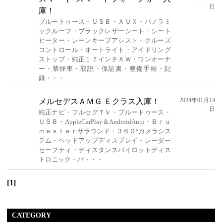
日
庫！
ブルートゥース・ＵＳＢ・ＡＵＸ・パノラミ
ックルーフ・ブラックレザーシート・シート
ヒーター・レーンキープアシスト・クルーズ
コントロール・オートライト・アイドリング
ストップ・純正１７インチＡＷ・ワンオーナ
ー・禁煙車・取説・保証書・整備手帳・記
録・・・
2024年01月14
メルセデスＡＭＧ Ｅクラス入庫！
日
純正ナビ・フルセグＴＶ・ブルートゥース・
ＵＳＢ・AppleCarPlay＆AndroidAuto・Ｂｒｕ
ｍｅｓｔｅｒサラウンド・３６０°カメラシス
テム・ヘッドアップディスプレイ・レーダー
セーフティ・ディスタンスパイロットディス
トロニック・パ・・・
[1]
CATEGORY