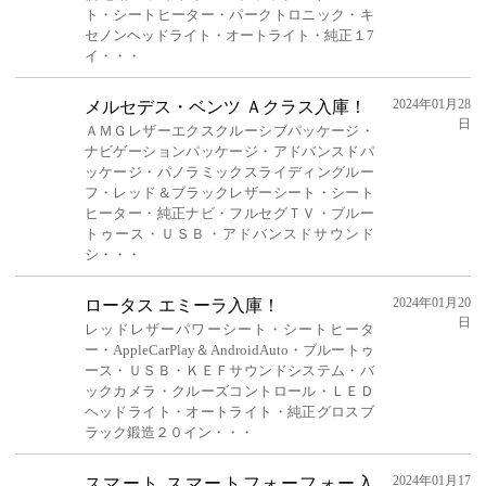
ト・シートヒーター・パークトロニック・キ
セノンヘッドライト・オートライト・純正１7
イ・・・
2024年01月28
メルセデス・ベンツ Ａクラス入庫！
日
ＡＭＧレザーエクスクルーシブパッケージ・
ナビゲーションパッケージ・アドバンスドパ
ッケージ・パノラミックスライディングルー
フ・レッド＆ブラックレザーシート・シート
ヒーター・純正ナビ・フルセグＴＶ・ブルー
トゥース・ＵＳＢ・アドバンスドサウンド
シ・・・
2024年01月20
ロータス エミーラ入庫！
日
レッドレザーパワーシート・シートヒータ
ー・AppleCarPlay＆AndroidAuto・ブルートゥ
ース・ＵＳＢ・ＫＥＦサウンドシステム・バ
ックカメラ・クルーズコントロール・ＬＥＤ
ヘッドライト・オートライト・純正グロスブ
ラック鍛造２０イン・・・
2024年01月17
スマート スマートフォーフォー入