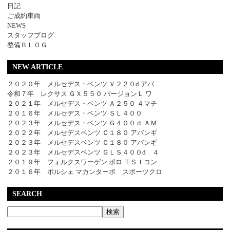
日記
ご成約車両
NEWS
スタッフブログ
整備ＢＬＯＧ
NEW ARTICLE
２０２０年 メルセデス・ベンツ Ｖ２２０d アバ
令和７年 レクサス ＧＸ５５０ バージョンＬ ワ
２０２１年 メルセデス・ベンツ Ａ２５０ ４マチ
２０１６年 メルセデス・ベンツ ＳＬ４００
２０２３年 メルセデス・ベンツ Ｇ４００ｄ ＡＭ
２０２２年 メルセデスベンツ Ｃ１８０ アバンギ
２０２３年 メルセデスベンツ Ｃ１８０ アバンギ
２０２３年 メルセデスベンツ ＧＬＳ４００d ４
２０１９年 フォルクスワーゲン ポロ ＴＳＩコン
２０１６年 ポルシェ マカンターボ スポーツクロ
SEARCH