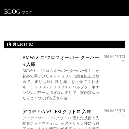
BLOG
ブログ
[年月]:2014-02
2014年02月23
BMW/ミニ/クロスオーバー クーパー
日
S 入庫
BMW/ミニ/クロスオーバー クーパーS ミニが
初めて手がけた４ドアＳＵＶは想像以上に快
適で、走りも居住性も満足をさせてくれま
す！１６００ccＤＯＨＣ１６バルブターボエ
ンジンパワーは揺ぎない走りで、室内はゆっ
たりとくつろげる広さを確・・・
2014年02月23
アウディ/A5/3.2FSI クワトロ 入庫
日
アウディ/A5/3.2FSI クワトロ 優れた技術で先
端を走るアウディは、そのデザイン性にも魅
了されます！お洒落の代名詞といっても過言