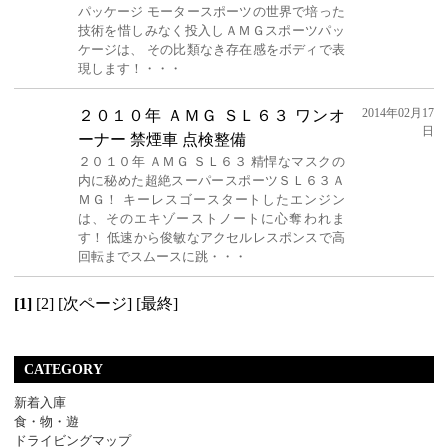
パッケージ モータースポーツの世界で培った
技術を惜しみなく投入しＡＭＧスポーツパッ
ケージは、 その比類なき存在感をボディで表
現します！・・・
2014年02月17
２０１０年 ＡＭＧ ＳＬ６３ ワンオ
日
ーナー 禁煙車 点検整備
２０１０年 ＡＭＧ ＳＬ６３ 精悍なマスクの
内に秘めた超絶スーパースポーツＳＬ６３Ａ
ＭＧ！ キーレスゴースタートしたエンジン
は、そのエキゾーストノートに心奪われま
す！ 低速から俊敏なアクセルレスポンスで高
回転までスムースに跳・・・
[1]
[2]
[次ページ]
[最終]
CATEGORY
新着入庫
食・物・遊
ドライビングマップ