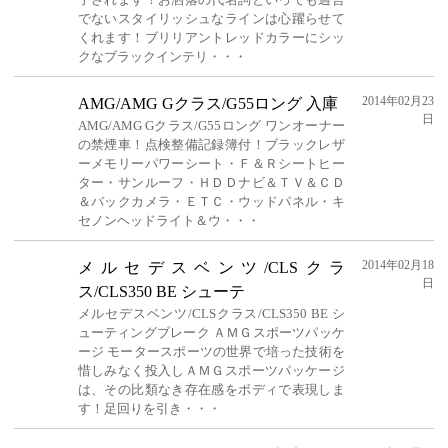
でないスタイリッシュなラインは心躍らせて
くれます！ブリリアントレッドカラーにシッ
クなブラックインテリ・・・
2014年02月23
AMG/AMG Gクラス/G55ロング 入庫
日
AMG/AMG Gクラス/G55ロング ワンオーナー
の禁煙車！点検整備記録簿付！ブラックレザ
ーメモリーパワーシート・Ｆ＆Ｒシートヒー
ター・サンルーフ・ＨＤＤナビ＆ＴＶ＆ＣＤ
＆バックカメラ・ＥＴＣ・ウッドパネル・キ
セノンヘッドライト＆ウ・・・
2014年02月18
メルセデスベンツ/CLSクラ
日
ス/CLS350 BE シューテ
メルセデスベンツ/CLSクラス/CLS350 BE シ
ューティングブレーク ＡＭＧスポーツパッケ
ージ モータースポーツの世界で培った技術を
惜しみなく投入しＡＭＧスポーツパッケージ
は、その比類なき存在感をボディで表現しま
す！足回りを引き・・・