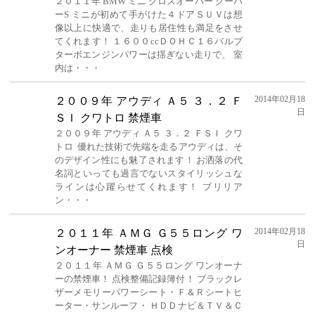
２０１１年 BMW ミニ クロスオーバー クーパ
ーS ミニが初めて手がけた４ドアＳＵＶは想
像以上に快適で、走りも居住性も満足をさせ
てくれます！ １６００ccＤＯＨＣ１６バルブ
ターボエンジンパワーは揺ぎない走りで、 室
内は・・・
2014年02月18
２００９年 アウディ Ａ５ ３．２ Ｆ
日
ＳＩ クワトロ 禁煙車
２００９年 アウディ Ａ５ ３．２ ＦＳＩ クワ
トロ 優れた技術で先端を走るアウディは、そ
のデザイン性にも魅了されます！ お洒落の代
名詞といっても過言でないスタイリッシュな
ラインは心躍らせてくれます！ ブリリア
ン・・・
2014年02月18
２０１１年 ＡＭＧ Ｇ５５ロング ワ
日
ンオーナー 禁煙車 点検
２０１１年 ＡＭＧ Ｇ５５ロング ワンオーナ
ーの禁煙車！ 点検整備記録簿付！ ブラックレ
ザーメモリーパワーシート・Ｆ＆Ｒシートヒ
ーター・サンルーフ・ ＨＤＤナビ＆ＴＶ＆Ｃ