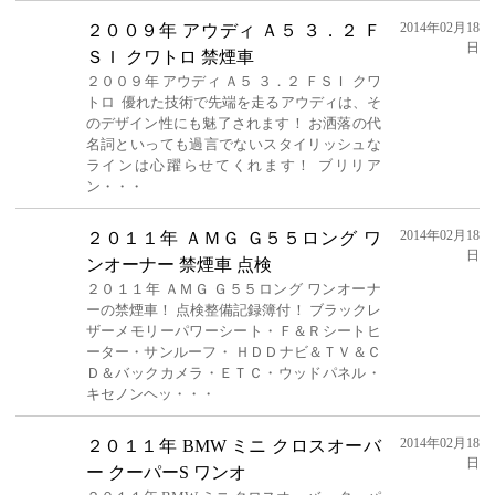
2014年02月18
２００９年 アウディ Ａ５ ３．２ Ｆ
日
ＳＩ クワトロ 禁煙車
２００９年 アウディ Ａ５ ３．２ ＦＳＩ クワ
トロ 優れた技術で先端を走るアウディは、そ
のデザイン性にも魅了されます！ お洒落の代
名詞といっても過言でないスタイリッシュな
ラインは心躍らせてくれます！ ブリリア
ン・・・
2014年02月18
２０１１年 ＡＭＧ Ｇ５５ロング ワ
日
ンオーナー 禁煙車 点検
２０１１年 ＡＭＧ Ｇ５５ロング ワンオーナ
ーの禁煙車！ 点検整備記録簿付！ ブラックレ
ザーメモリーパワーシート・Ｆ＆Ｒシートヒ
ーター・サンルーフ・ ＨＤＤナビ＆ＴＶ＆Ｃ
Ｄ＆バックカメラ・ＥＴＣ・ウッドパネル・
キセノンヘッ・・・
2014年02月18
２０１１年 BMW ミニ クロスオーバ
日
ー クーパーS ワンオ