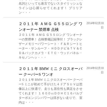
名詞といっても過言でないスタイリッシュな
ラインは心躍らせてくれます！ ブリリア
ン・・・
2014年02月18
２０１１年 ＡＭＧ Ｇ５５ロング ワ
日
ンオーナー 禁煙車 点検
２０１１年 ＡＭＧ Ｇ５５ロング ワンオーナ
ーの禁煙車！ 点検整備記録簿付！ ブラックレ
ザーメモリーパワーシート・Ｆ＆Ｒシートヒ
ーター・サンルーフ・ ＨＤＤナビ＆ＴＶ＆Ｃ
Ｄ＆バックカメラ・ＥＴＣ・ウッドパネル・
キセノンヘッ・・・
2014年02月18
２０１１年 BMW ミニ クロスオーバ
日
ー クーパーS ワンオ
２０１１年 BMW ミニ クロスオーバー クーパ
ーS ミニが初めて手がけた４ドアＳＵＶは想
像以上に快適で、走りも居住性も満足をさせ
てくれます！ １６００ccＤＯＨＣ１６バルブ
ターボエンジンパワーは揺ぎない走りで、 室
内は・・・