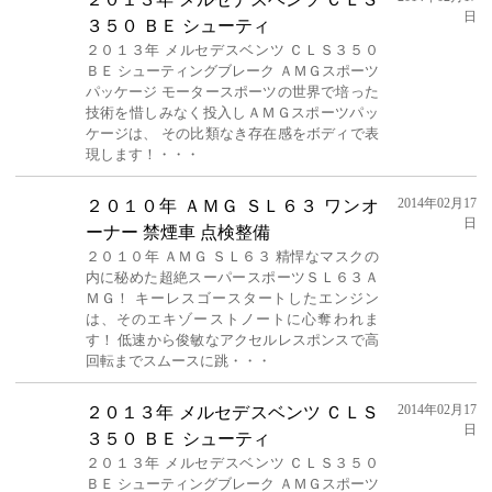
日
３５０ ＢＥ シューティ
２０１３年 メルセデスベンツ ＣＬＳ３５０
ＢＥ シューティングブレーク ＡＭＧスポーツ
パッケージ モータースポーツの世界で培った
技術を惜しみなく投入しＡＭＧスポーツパッ
ケージは、 その比類なき存在感をボディで表
現します！・・・
2014年02月17
２０１０年 ＡＭＧ ＳＬ６３ ワンオ
日
ーナー 禁煙車 点検整備
２０１０年 ＡＭＧ ＳＬ６３ 精悍なマスクの
内に秘めた超絶スーパースポーツＳＬ６３Ａ
ＭＧ！ キーレスゴースタートしたエンジン
は、そのエキゾーストノートに心奪われま
す！ 低速から俊敏なアクセルレスポンスで高
回転までスムースに跳・・・
2014年02月17
２０１３年 メルセデスベンツ ＣＬＳ
日
３５０ ＢＥ シューティ
２０１３年 メルセデスベンツ ＣＬＳ３５０
ＢＥ シューティングブレーク ＡＭＧスポーツ