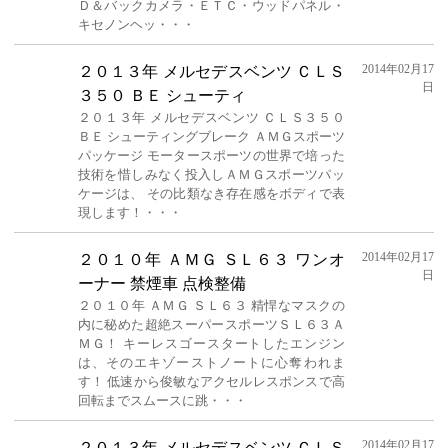
Ｄ＆バックカメラ・ＥＴＣ・ウッドパネル・
キセノンヘッ・・・
2014年02月17
２０１３年 メルセデスベンツ ＣＬＳ
日
３５０ ＢＥ シューティ
２０１３年 メルセデスベンツ ＣＬＳ３５０
ＢＥ シューティングブレーク ＡＭＧスポーツ
パッケージ モータースポーツの世界で培った
技術を惜しみなく投入しＡＭＧスポーツパッ
ケージは、 その比類なき存在感をボディで表
現します！・・・
2014年02月17
２０１０年 ＡＭＧ ＳＬ６３ ワンオ
日
ーナー 禁煙車 点検整備
２０１０年 ＡＭＧ ＳＬ６３ 精悍なマスクの
内に秘めた超絶スーパースポーツＳＬ６３Ａ
ＭＧ！ キーレスゴースタートしたエンジン
は、そのエキゾーストノートに心奪われま
す！ 低速から俊敏なアクセルレスポンスで高
回転までスムースに跳・・・
2014年02月17
２０１３年 メルセデスベンツ ＣＬＳ