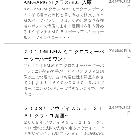
2014年02月18
AMG/AMG SLクラス/SL63 入庫
日
AMG/AMG SLクラス/SL63 モータースポーツ
の世界で培った技術を惜しみなく投入しＡＭ
Ｇスポーツパッケージは、その比類なき存在
感をボディで表現します！足回りを引き締め
る１９インチＡＭＧ ５スポークアルミホイー
ルと、ツインクロー・・・
2014年02月18
２０１１年 BMW ミニ クロスオーバ
日
ー クーパーS ワンオ
２０１１年 BMW ミニ クロスオーバー クーパ
ーS ミニが初めて手がけた４ドアＳＵＶは想
像以上に快適で、走りも居住性も満足をさせ
てくれます！ １６００ccＤＯＨＣ１６バルブ
ターボエンジンパワーは揺ぎない走りで、 室
内は・・・
2014年02月18
２００９年 アウディ Ａ５ ３．２ Ｆ
日
ＳＩ クワトロ 禁煙車
２００９年 アウディ Ａ５ ３．２ ＦＳＩ クワ
トロ 優れた技術で先端を走るアウディは、そ
のデザイン性にも魅了されます！ お洒落の代