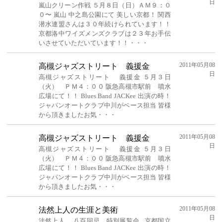
日
嵐山クリーン作戦 ５月８日（日）ＡＭ９：０
０〜 嵐山 中之島公園にて 美しい京都！ 関西
潜水連盟さんは３０年続けられています！！
京都洛中ワイズメンズクラブは２３年お手伝
いさせていただいています！！・・・
2011年05月08
高槻ジャズストリート 義援金
日
高槻ジャズストリート 義援金 ５月３日
（火） ＰＭ４：００ 阪急高槻市駅前 噴水
広場にて！！ Blues Band JACKee 出演の時！
ジャパンオートクラブ中川がベース担当 皆様
から頂きましたお気・・・
2011年05月08
高槻ジャズストリート 義援金
日
高槻ジャズストリート 義援金 ５月３日
（火） ＰＭ４：００ 阪急高槻市駅前 噴水
広場にて！！ Blues Band JACKee 出演の時！
ジャパンオートクラブ中川がベース担当 皆様
から頂きましたお気・・・
2011年05月08
法然上人の生涯と美術
日
法然上人 八百回忌 特別展覧会 京都国立