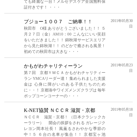
ても綺麗な一台！メルセデスケア全国無料保
証付きです！ ・・・
2011年05月30
プジョー１００７ ご納車！！
日
秋田市 O様 ありがとうございました！！ ５
月２７日（金）AM10：00 こんなにいい笑顔
をいただきました！！ 錦秋湖サービスエリア
から見た錦秋湖！！ のどかで癒される風景！
初めての秋田市は大きな・・・
2011年05月23
かもがわチャリティーラン
日
第７回 京都ＹＭＣＡ かもがわチャリティー
ラン YMCAリーダー達！ 集められました支援
金は 心身に障がいのある子供たちのため
に・・！ 京都洛中ワイズメンズクラブは 毎年
ポップコーンコーナーの・・・
2011年05月18
K-NET協賛 ＮＣＣＲ 滋賀・京都
日
ＮＣＣＲ 滋賀・京都！ （日本クラシックカ
ーラリー） 開会の挨拶をされる ガレージク
レヨン岡本社長！ 風薫るさわやかな季節の
中！５ ６台の名車が集合！！ 京都宝ヶ池