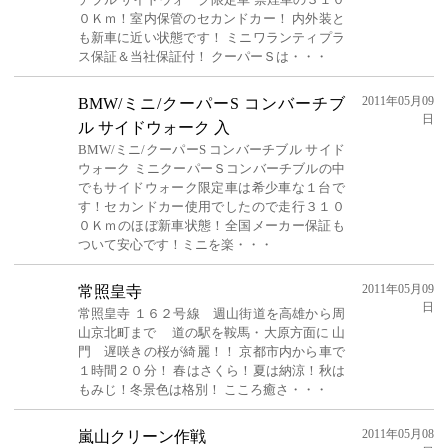
０Ｋｍ！室内保管のセカンドカー！ 内外装と
も新車に近い状態です！ ミニワランティプラ
ス保証＆当社保証付！ クーパーＳは・・・
2011年05月09
BMW/ミニ/クーパーS コンバーチブ
日
ル サイドウォーク 入
BMW/ミニ/クーパーS コンバーチブル サイド
ウォーク ミニクーパーＳコンバーチブルの中
でもサイドウォーク限定車は希少車な１台で
す！セカンドカー使用でしたので走行３１０
０Ｋｍのほぼ新車状態！全国メーカー保証も
ついて安心です！ミニを楽・・・
2011年05月09
常照皇寺
日
常照皇寺 １６２号線 週山街道を高雄から周
山京北町まで 道の駅を鞍馬・大原方面に 山
門 遅咲きの桜が綺麗！！ 京都市内から車で
１時間２０分！ 春はさくら！夏は納涼！秋は
もみじ！冬景色は格別！ こころ癒さ・・・
2011年05月08
嵐山クリーン作戦