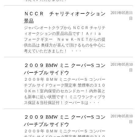
2011年05月11
ＮＣＣＲ チャリティオークション
日
景品
ジャパンオートクラブから ＮＣＣＲ チャリテ
ィオークションの景品出品です！ Ａｒｉａ
フォークギター Ｎｅｗ Ｋ−ＮＥＴからの提
供出品は 奥様方が喜んで頂けるものを中心に
考えていただきました！ ・・・
2011年05月10
２００９ BMW ミニ クーパーS コン
日
バーチブル サイドウ
２００９年 ＢＭＷ ミニクーパーＳ コンバー
チブル サイドウォーク限定車 禁煙車の３１０
０Ｋｍ！室内保管のセカンドカー！ 内外装と
も新車に近い状態です！ ミニワランティプラ
ス保証＆当社保証付！ クーパーＳは・・・
2011年05月10
２００９ BMW ミニ クーパーS コン
日
バーチブル サイドウ
２００９年 ＢＭＷ ミニクーパーＳ コンバー
チブル サイドウォーク限定車 禁煙車の３１０