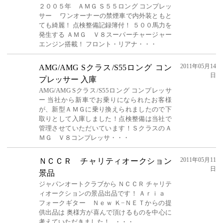
２００５年 ＡＭＧ Ｓ５５ロング コンプレッ
サー ワンオーナーの禁煙車で内外装ともと
ても綺麗！ 点検整備記録簿付！ ５００馬力を
発生する ＡＭＧ Ｖ８スーパーチャージャー
エンジン搭載！ フロント・リアナ・・・
2011年05月14
AMG/AMG Sクラス/S55ロング コン
日
プレッサー 入庫
AMG/AMG Sクラス/S55ロング コンプレッサ
ー 当社から新車でお乗りになられたお客様
が、新型ＡＭＧに乗り換えられましたので下
取りとして入庫しました！点検整備は当社で
管理させていただいています！ＳクラスのＡ
ＭＧ Ｖ８コンプレッサ・・・
2011年05月11
ＮＣＣＲ チャリティオークション
日
景品
ジャパンオートクラブから ＮＣＣＲ チャリテ
ィオークションの景品出品です！ Ａｒｉａ
フォークギター Ｎｅｗ Ｋ−ＮＥＴからの提
供出品は 奥様方が喜んで頂けるものを中心に
考えていただきました！ ・・・