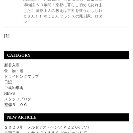
博物館 ５３年間！京都に暮らし初めて訪れま
した！ 法然上人の教えは世界を救うかもしれ
ません！！ 考える人 フランスの彫刻家、ロダ
ン・・・
[1]
CATEGORY
新着入庫
食・物・遊
ドライビングマップ
日記
ご成約車両
NEWS
スタッフブログ
整備ＢＬＯＧ
NEW ARTICLE
２０２０年 メルセデス・ベンツ Ｖ２２０d アバ
令和７年 レクサス ＧＸ５５０ バージョンＬ ワ