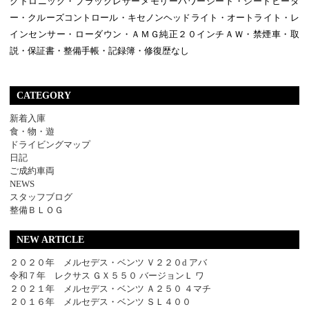
クトロニック・ブラックレザーメモリーパワーシート・シートヒータ
ー・クルーズコントロール・キセノンヘッドライト・オートライト・レ
インセンサー・ローダウン・ＡＭＧ純正２０インチＡＷ・禁煙車・取
説・保証書・整備手帳・記録簿・修復歴なし
CATEGORY
新着入庫
食・物・遊
ドライビングマップ
日記
ご成約車両
NEWS
スタッフブログ
整備ＢＬＯＧ
NEW ARTICLE
２０２０年 メルセデス・ベンツ Ｖ２２０d アバ
令和７年 レクサス ＧＸ５５０ バージョンＬ ワ
２０２１年 メルセデス・ベンツ Ａ２５０ ４マチ
２０１６年 メルセデス・ベンツ ＳＬ４００