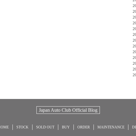
20
20
20
20
20
20
20
20
20
20
20
20
20
Japan Auto Club Official Blog
HOME
STOCK
SOLD OUT
BUY
ORDER
MAINTENANCE
D