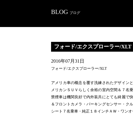
BLOG
ブログ
フォード/エクスプローラー/XLT
2016年07月31日
フォード/エクスプローラー/XLT
アメリカ車の概念を覆す洗練されたデザイン
メリカンＳＵＶらしく余裕の室内空間＆７名
禁煙車は機関良好で内外装共にとても綺麗で
＆フロントカメラ・パーキングセンサー・ク
シート７名乗車・純正１８インチＡＷ・ワンオ