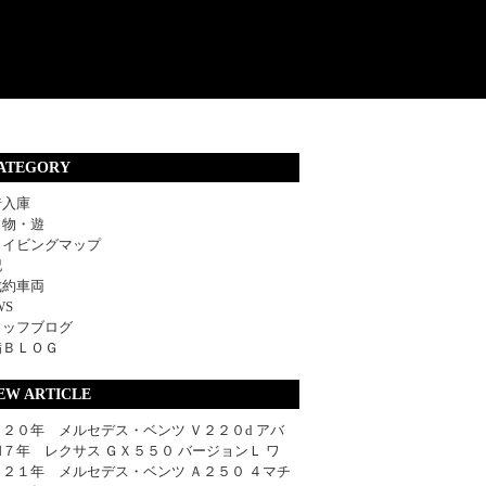
ATEGORY
着入庫
・物・遊
ライビングマップ
記
成約車両
WS
タッフブログ
備ＢＬＯＧ
EW ARTICLE
２０年 メルセデス・ベンツ Ｖ２２０d アバ
７年 レクサス ＧＸ５５０ バージョンＬ ワ
０２１年 メルセデス・ベンツ Ａ２５０ ４マチ