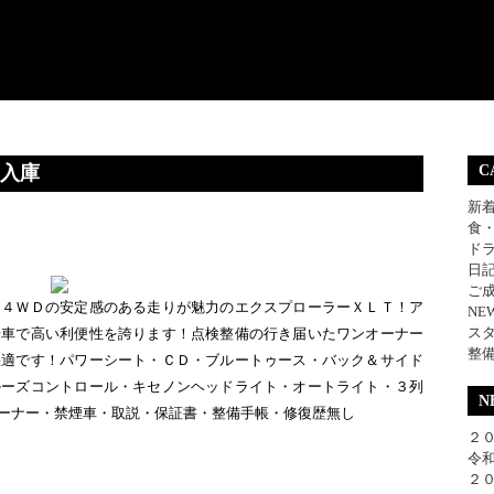
 入庫
C
新
食
ド
日
ご
と４ＷＤの安定感のある走りが魅力のエクスプローラーＸＬＴ！ア
NE
ス
乗車で高い利便性を誇ります！点検整備の行き届いたワンオーナー
整
快適です！パワーシート・ＣＤ・ブルートゥース・バック＆サイド
ルーズコントロール・キセノンヘッドライト・オートライト・３列
N
ーナー・禁煙車・取説・保証書・整備手帳・修復歴無し
２０
令和
２