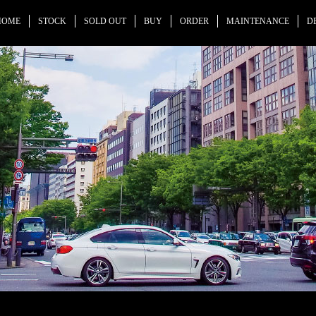
HOME
STOCK
SOLD OUT
BUY
ORDER
MAINTENANCE
D