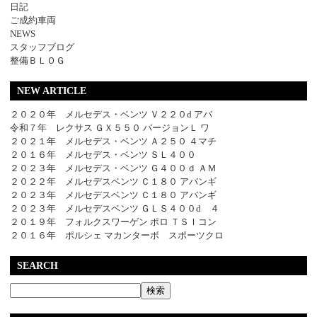
日記
ご成約車両
NEWS
スタッフブログ
整備ＢＬＯＧ
NEW ARTICLE
２０２０年 メルセデス・ベンツ Ｖ２２０d アバ
令和７年 レクサス ＧＸ５５０ バージョンＬ ワ
２０２１年 メルセデス・ベンツ Ａ２５０ ４マチ
２０１６年 メルセデス・ベンツ ＳＬ４００
２０２３年 メルセデス・ベンツ Ｇ４００ｄ ＡＭ
２０２２年 メルセデスベンツ Ｃ１８０ アバンギ
２０２３年 メルセデスベンツ Ｃ１８０ アバンギ
２０２３年 メルセデスベンツ ＧＬＳ４００d ４
２０１９年 フォルクスワーゲン ポロ ＴＳＩコン
２０１６年 ポルシェ マカンターボ スポーツクロ
SEARCH