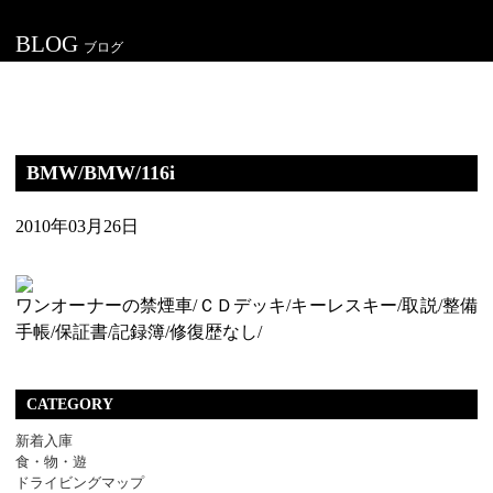
BLOG
ブログ
BMW/BMW/116i
2010年03月26日
ワンオーナーの禁煙車/ＣＤデッキ/キーレスキー/取説/整備
手帳/保証書/記録簿/修復歴なし/
CATEGORY
新着入庫
食・物・遊
ドライビングマップ