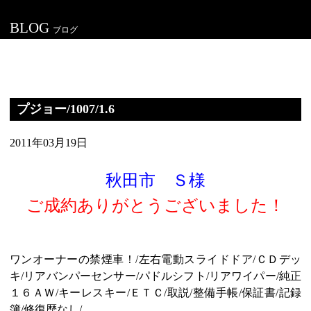
BLOG
ブログ
プジョー/1007/1.6
2011年03月19日
秋田市 Ｓ様
ご成約ありがとうございました！
ワンオーナーの禁煙車！/左右電動スライドドア/ＣＤデッ
キ/リアバンパーセンサー/パドルシフト/リアワイパー/純正
１６ＡＷ/キーレスキー/ＥＴＣ/取説/整備手帳/保証書/記録
簿/修復歴なし/