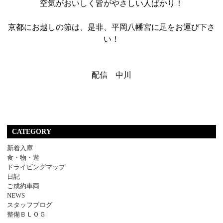
空気がおいしく皆がやさしい人ばかり！
京都にお越しの節は、是非、平岡八幡宮に足をお運び下さ
い！
配信 中川
CATEGORY
新着入庫
食・物・遊
ドライビングマップ
日記
ご成約車両
NEWS
スタッフブログ
整備ＢＬＯＧ