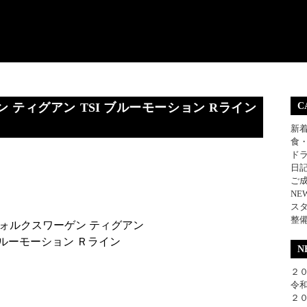
ティグアン TSI ブルーモーション Rライン
C
新
食
ド
日
ご
NE
ス
整
フォルクスワーゲン ティグアン
ルーモーション Ｒライン
N
２０
令和
２