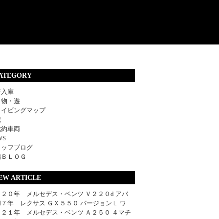
ATEGORY
着入庫
・物・遊
ライビングマップ
記
成約車両
WS
タッフブログ
備ＢＬＯＧ
EW ARTICLE
２０年 メルセデス・ベンツ Ｖ２２０d アバ
７年 レクサス ＧＸ５５０ バージョンＬ ワ
０２１年 メルセデス・ベンツ Ａ２５０ ４マチ