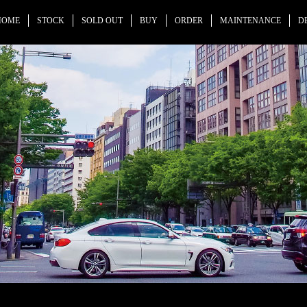
HOME
STOCK
SOLD OUT
BUY
ORDER
MAINTENANCE
D