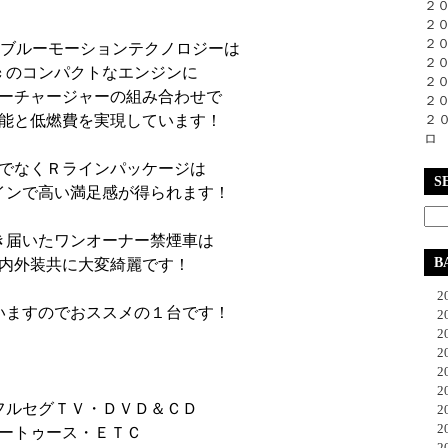
２
２
２
Ｉブルーモーションテクノロジーは
２
ｃのコンパクトなエンジンに
２
ーチャージャーの組み合わせで
２
能と低燃費を実現しています！
２
ロ
でなくＲラインパッケージは
S
インで高い満足感が得られます！
き届いたワンオーナー禁煙車は
B
内外装共に大変綺麗です！
20
いますのでおススメの１台です！
20
20
20
20
20
フルセグＴＶ・ＤＶＤ＆ＣＤ
20
20
ートゥース・ＥＴＣ
20