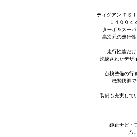
ティグアン ＴＳ
１４００ｃ
ターボ＆スーパ
高次元の走行性
走行性能だけ
洗練されたデザ
点検整備の行
機関快調で
装備も充実して
純正ナビ・
ブル