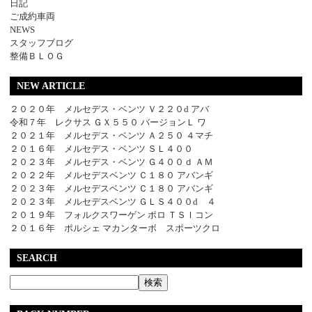
日記
ご成約車両
NEWS
スタッフブログ
整備ＢＬＯＧ
NEW ARTICLE
２０２０年 メルセデス・ベンツ Ｖ２２０d アバ
令和７年 レクサス ＧＸ５５０ バージョンＬ ワ
２０２１年 メルセデス・ベンツ Ａ２５０ ４マチ
２０１６年 メルセデス・ベンツ ＳＬ４００
２０２３年 メルセデス・ベンツ Ｇ４００ｄ ＡＭ
２０２２年 メルセデスベンツ Ｃ１８０ アバンギ
２０２３年 メルセデスベンツ Ｃ１８０ アバンギ
２０２３年 メルセデスベンツ ＧＬＳ４００d ４
２０１９年 フォルクスワーゲン ポロ ＴＳＩコン
２０１６年 ポルシェ マカンターボ スポーツクロ
SEARCH