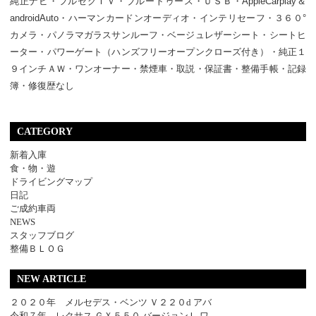
純正ナビ・フルセグＴＶ・ブルートゥース・ＵＳＢ・AppleCarplay＆
androidAuto・ハーマンカードンオーディオ・インテリセーフ・３６０°
カメラ・パノラマガラスサンルーフ・ベージュレザーシート・シートヒ
ーター・パワーゲート（ハンズフリーオープンクローズ付き）・純正１
９インチＡＷ・ワンオーナー・禁煙車・取説・保証書・整備手帳・記録
簿・修復歴なし
CATEGORY
新着入庫
食・物・遊
ドライビングマップ
日記
ご成約車両
NEWS
スタッフブログ
整備ＢＬＯＧ
NEW ARTICLE
２０２０年 メルセデス・ベンツ Ｖ２２０d アバ
令和７年 レクサス ＧＸ５５０ バージョンＬ ワ