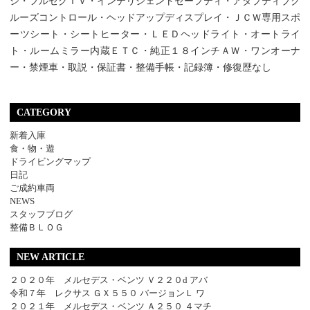
ジ・フルセグＴＶ・インテリジェントセーフティ・アダプティブク
ルーズコントロール・ヘッドアップディスプレイ・ＪＣＷ専用スポ
ーツシート・シートヒーター・ＬＥＤヘッドライト・オートライ
ト・ルームミラー内蔵ＥＴＣ・純正１８インチＡＷ・ワンオーナ
ー・禁煙車・取説・保証書・整備手帳・記録簿・修復歴なし
CATEGORY
新着入庫
食・物・遊
ドライビングマップ
日記
ご成約車両
NEWS
スタッフブログ
整備ＢＬＯＧ
NEW ARTICLE
２０２０年 メルセデス・ベンツ Ｖ２２０d アバ
令和７年 レクサス ＧＸ５５０ バージョンＬ ワ
２０２１年 メルセデス・ベンツ Ａ２５０ ４マチ