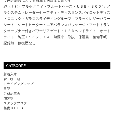
で内外装共にとても綺麗で快適な１台です！
純正ナビ・フルセグＴＶ・ブルートゥース・ＵＳＢ・３６０°カメ
ラシステム・レーダーセーフティ・ディスタンスパイロットディス
トロニック・ガラススライディングルーフ・ブラックレザーパワー
シート・シートヒーター・エアバランスパッケージ・フットトラン
クオープナー付きパワーリアゲート・ＬＥＤヘッドライト・オート
ライト・純正１９インチＡＷ・禁煙車・取説・保証書・整備手帳・
記録簿・修復歴なし
CATEGORY
新着入庫
食・物・遊
ドライビングマップ
日記
ご成約車両
NEWS
スタッフブログ
整備ＢＬＯＧ