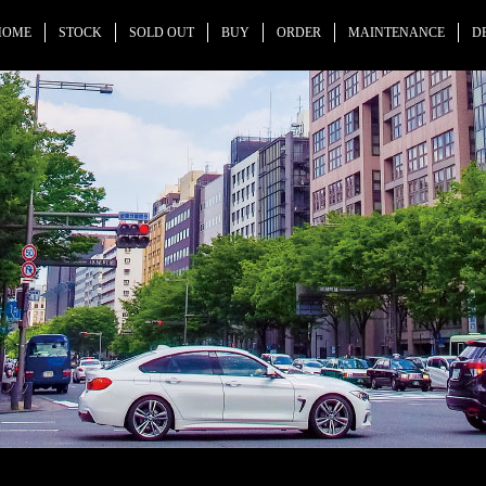
HOME
STOCK
SOLD OUT
BUY
ORDER
MAINTENANCE
D