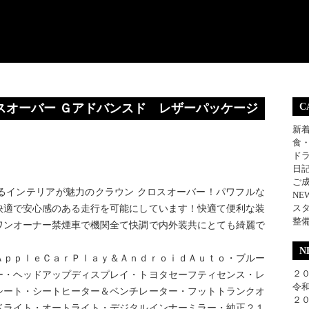
スオーバー Ｇアドバンスド レザーパッケージ
C
新
食
ド
日
ご
るインテリアが魅力のクラウン クロスオーバー！パワフルな
NE
快適で安心感のある走行を可能にしています！快適て便利な装
ス
整
ワンオーナー禁煙車で機関全て快調で内外装共にとても綺麗で
N
ＡｐｐｌｅＣａｒＰｌａｙ＆ＡｎｄｒｏｉｄＡｕｔｏ・ブルー
２０
ー・ヘッドアップディスプレイ・トヨタセーフティセンス・レ
令和
シート・シートヒーター＆ベンチレーター・フットトランクオ
２
ドライト・オートライト・デジタルインナーミラー・純正２１