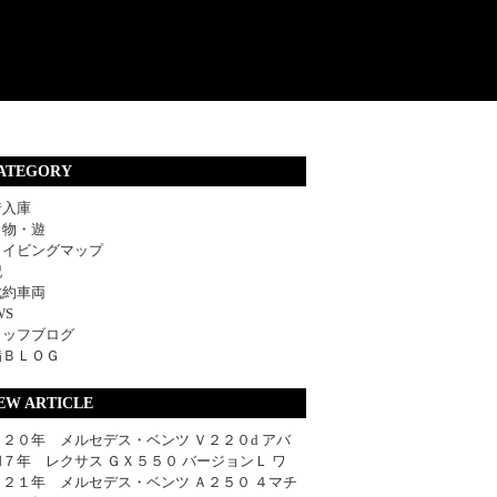
ATEGORY
着入庫
・物・遊
ライビングマップ
記
成約車両
WS
タッフブログ
備ＢＬＯＧ
EW ARTICLE
２０年 メルセデス・ベンツ Ｖ２２０d アバ
７年 レクサス ＧＸ５５０ バージョンＬ ワ
０２１年 メルセデス・ベンツ Ａ２５０ ４マチ